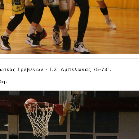
ρωτέας Γρεβενών - Γ.Σ. Αμπελώνας 75-73”.
δη: