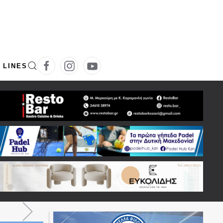
 LINES
για το