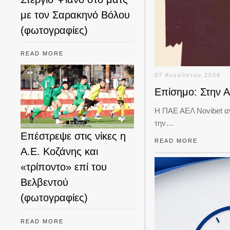
με τον Σαρακηνό Βόλου
(φωτογραφίες)
READ MORE
07 Αυγούστου 2026
Επίσημο: Στην Α
Η ΠΑΕ ΑΕΛ Novibet αν
την…
Επέστρεψε στις νίκες η
READ MORE
Α.Ε. Κοζάνης και
«τρίποντο» επί του
Βελβεντού
(φωτογραφίες)
READ MORE