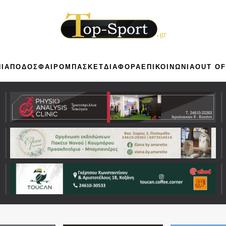
ΙΑ
ΠΟΔΟΣΦΑΙΡΟ
ΜΠΑΣΚΕΤ
ΔΙΑΦΟΡΑ
ΕΠΙΚΟΙΝΩΝΙΑ
OUT OF
ου 2026
υση για την Δόξα Βερμίου Πύργων και αποφάσεις 
της ομάδας
READ MORE