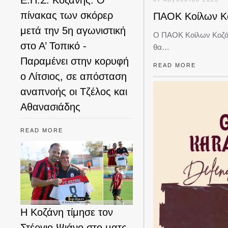
Ε.Π.Σ. Κοζάνης: Ο
πίνακας των σκόρερ
ΠΑΟΚ Κοίλων Κο
μετά την 5η αγωνιστική
Ο ΠΑΟΚ Κοίλων Κοζάν
στο Α’ Τοπικό -
θα…
Παραμένει στην κορυφή
READ MORE
ο Λίτσιος, σε απόσταση
αναπνοής οι Τζέλος και
Αθανασιάδης
READ MORE
Η Κοζάνη τίμησε τον
Στέργιο Ψιάνο στο ματς