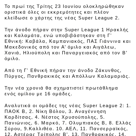
Το πρωί της Τρίτης 23 Ιουνίου ολοκληρώθηκαν
οριστικά όλες οι εκκρεμότητες και πλέον
κλείδωσε ο χάρτης της νέας Super League 2.
Την άνοδο πήραν στην Super League 1 Ηρακλής
και Καλαμάτα, ενώ υποβιβάστηκαν στη Γ'
Εθνική: Καβάλα, Καμπανιακός, ΠΑΣ Γιάννινα και
Μακεδονικός από τον Α’ όμιλο και Αιγάλεω,
Χανιά, Ηλιούπολη και Παναργειακός από τον Β’
όμιλο.
Από τη Γ' Εθνική πήραν την άνοδο Ζάκυνθος,
Πύργος, Πανθρακικός και Απόλλων Καλαμαριάς.
Την νέα χρονιά θα σχηματιστεί πρωτάθλημα
ενός ομίλου με 16 ομάδες.
Aναλυτικά οι ομάδες της νέας Super League 2: 1.
ΠΑΟΚ Β, 2. Νίκη Βόλου, 3. Αναγέννηση
Καρδίτσας, 4. Νέστος Χρυσούπολης, 5.
Πανιώνιος, 6. Μαρκό, 7. Ολυμπιακός Β, 8. Ελλάς
Σύρου, 9.Καλλιθέα. 10. ΑΕΛ, 11. Πανσερραϊκός,
12. Αστέρας Τρίπολης Β’, 13. Πανθρακικός, 14.